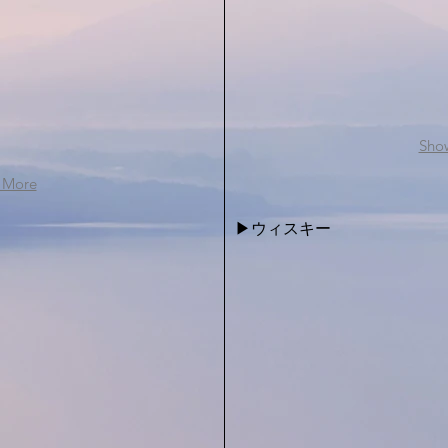
Sho
 More
▶︎​ウィスキー