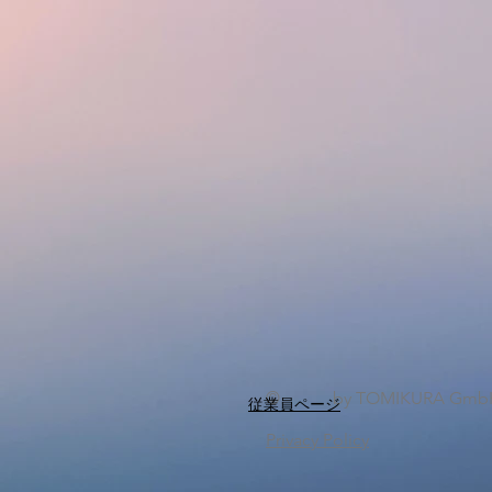
© by TOMIKURA Gmb
従業員ページ
Privacy Policy